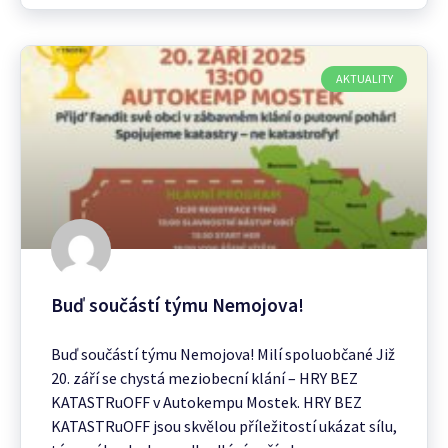
AKTUALITY
Buď součástí týmu Nemojova!
Buď součástí týmu Nemojova! Milí spoluobčané Již
20. září se chystá meziobecní klání – HRY BEZ
KATASTRuOFF v Autokempu Mostek. HRY BEZ
KATASTRuOFF jsou skvělou příležitostí ukázat sílu,