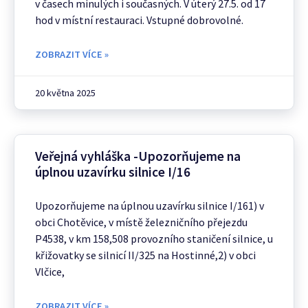
v časech minulých i současných. V úterý 27.5. od 17
hod v místní restauraci. Vstupné dobrovolné.
ZOBRAZIT VÍCE »
20 května 2025
Veřejná vyhláška -Upozorňujeme na
úplnou uzavírku silnice I/16
Upozorňujeme na úplnou uzavírku silnice I/161) v
obci Chotěvice, v místě železničního přejezdu
P4538, v km 158,508 provozního staničení silnice, u
křižovatky se silnicí II/325 na Hostinné,2) v obci
Vlčice,
ZOBRAZIT VÍCE »