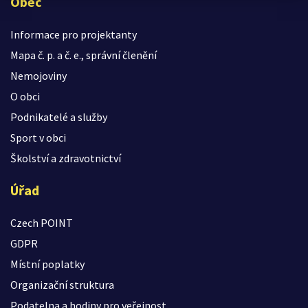
Obec
Informace pro projektanty
Mapa č. p. a č. e., správní členění
Nemojoviny
O obci
Podnikatelé a služby
Sport v obci
Školství a zdravotnictví
Úřad
Czech POINT
GDPR
Místní poplatky
Organizační struktura
Podatelna a hodiny pro veřejnost