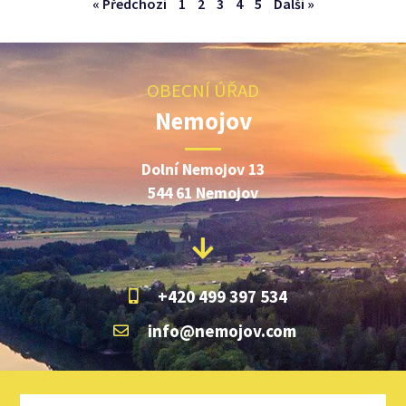
« Předchozí
1
2
3
4
5
Další »
OBECNÍ ÚŘAD
Nemojov
Dolní Nemojov 13
544 61 Nemojov
+420 499 397 534
info@nemojov.com