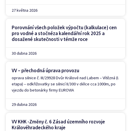
27 května 2026
Porovnání všech položek výpočtu (kalkulace) cen
pro vodné a stočnéza kalendářní rok 2025 a
dosažené skutečnosti v témže roce
30 dubna 2026
VV – přechodná úprava provozu
oprava silnice č. III/29928 Dvůr Králové nad Labem – Vítězná (I.
etapa) – odkřižovatky se silnicí II/300 v délce cca 1000m, po
vjezdu do betonárky firmy EUROVIA
29 dubna 2026
VV KHK -Změny č. 6 Zásad územního rozvoje
Královéhradeckého kraje