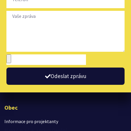
Odeslat zprávu
Obec
Informace pro projektanty
Mapa č. p. a č. e., správní členění