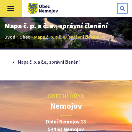
Mapa č. p. a č. e., správní členění
Úvod
»
Obec
»
Mapa č. p. a č. e., správní členění
Mapa č. p. a č.e., správní členění
OBECNÍ ÚŘAD
Nemojov
Dolní Nemojov 13
544 61 Nemojov