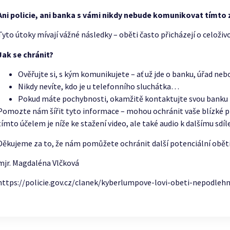
Ani policie, ani banka s vámi nikdy nebude komunikovat tímt
Tyto útoky mívají vážné následky – oběti často přicházejí o celoživ
Jak se chránit?
Ověřujte si, s kým komunikujete – ať už jde o banku, úřad ne
Nikdy nevíte, kdo je u telefonního sluchátka…
Pokud máte pochybnosti, okamžitě kontaktujte svou banku n
Pomozte nám šířit tyto informace – mohou ochránit vaše blízké př
tímto účelem je níže ke stažení video, ale také audio k dalšímu sdíle
Děkujeme za to, že nám pomůžete ochránit další potenciální oběti
mjr. Magdaléna Vlčková
https://policie.gov.cz/clanek/kyberlumpove-lovi-obeti-nepodleh