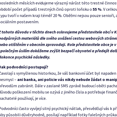
posledních měsících evidujeme výrazný nárůst této trestné činnost
období počet případů trestných činů oproti loňsku o
55 %
. V celk
typu tvoří v našem kraji téměř 20 %. Oběťmi nejsou pouze senioři, 
sociálním postavením.
Z tohoto důvodu v těchto dnech oslovujeme představitele obcí v K
podpůrných materiálů dle svého uvážení cestou webových stránek o
nebo otištěním v obecním zpravodaji. Role představitele obce je v
společným úsilím dokážeme zvýšit bezpečí obyvatel a předejít dal
dokonce psychické následky.
Jak podvodníci postupují?
Zavolají s vymyšlenou historkou, že váš bankovní účet byl napaden 
nesmysl –
ani banka, ani policie vás nikdy nebude žádat o manip
převodům zabránit. Dále v zaslané SMS zprávě budoucí oběti pachate
důvodu poškození mobilu se ozývá z jiného čísla a potřebuje finan
pachatelé používají, je více.
Podvodníci často vyvíjejí silný psychický nátlak, přesvědčují vás k
Aby působili důvěryhodně, posílají například fotky falešných průk