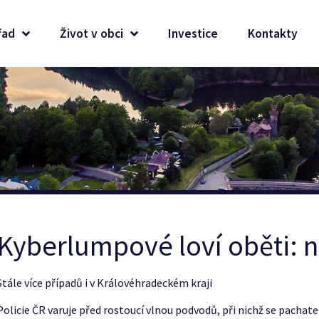
řad
Život v obci
Investice
Kontakty
Kyberlumpové loví oběti: 
Stále více případů i v Královéhradeckém kraji
Policie ČR varuje před rostoucí vlnou podvodů, při nichž se pachatel