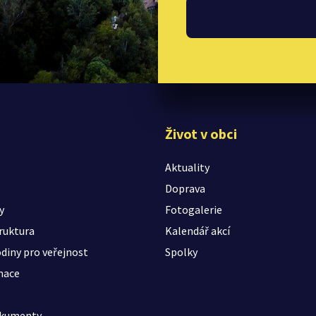
Život v obci
Aktuality
Doprava
y
Fotogalerie
ruktura
Kalendář akcí
diny pro veřejnost
Spolky
mace
okumenty