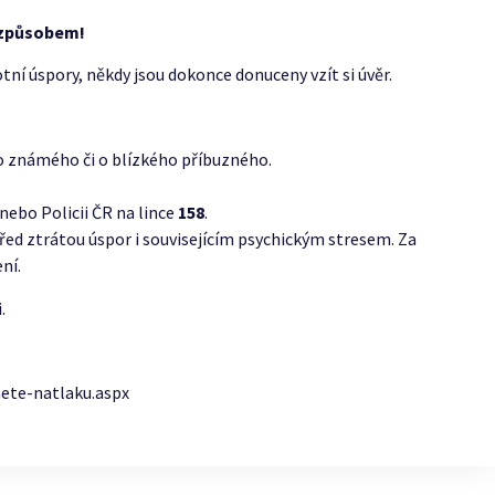
o způsobem!
otní úspory, někdy jsou dokonce donuceny vzít si úvěr.
bo známého či o blízkého příbuzného.
ebo Policii ČR na lince
158
.
ed ztrátou úspor i souvisejícím psychickým stresem. Za
ní.
.
nete-natlaku.aspx