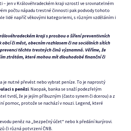
i – jen v Královéhradeckém kraji vzrostl ve srovnatelném
ovém počtu nápadu trestné činnosti pak podvody tohoto
ale lidé napříč věkovými kategoriemi, s různým vzděláním i
rálovéhradeckém kraji s prosbou o šíření preventivních
bcí či měst, obecním rozhlasem či na sociálních sítích
 prevenci těchto trestných činů významná. Věříme, že
ším ztrátám, které mohou mít dlouhodobé finanční či
a je nutné převést nebo vybrat peníze. To je naprostý
ulaci s penězi
. Naopak, banka se snaží podezřelým
l tvrdí, že je jejím příbuzným (často synem či dcerou) a z
ční pomoc, protože se nachází v nouzi. Legend, které
 převodu peněz na „bezpečný účet“ nebo k předání kurýrovi.
azů či různá potvrzení ČNB.