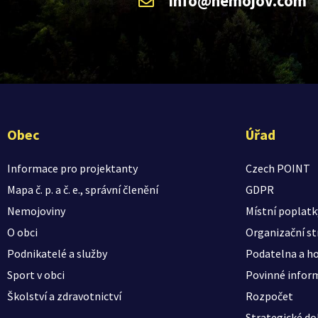
info@nemojov.com
Obec
Úřad
Informace pro projektanty
Czech POINT
Mapa č. p. a č. e., správní členění
GDPR
Nemojoviny
Místní poplatk
O obci
Organizační st
Podnikatelé a služby
Podatelna a ho
Sport v obci
Povinné infor
Školství a zdravotnictví
Rozpočet
Strategické d