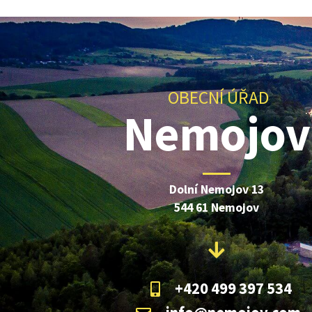
OBECNÍ ÚŘAD
Nemojov
Dolní Nemojov 13
544 61 Nemojov
+420 499 397 534