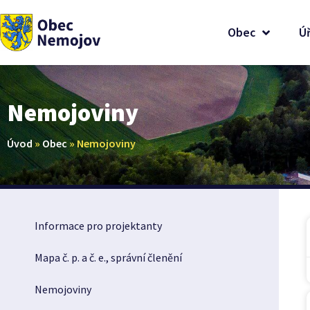
Obec
Ú
Nemojoviny
Úvod
»
Obec
»
Nemojoviny
Informace pro projektanty
Mapa č. p. a č. e., správní členění
Nemojoviny