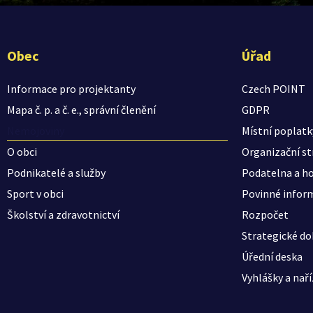
Obec
Úřad
Informace pro projektanty
Czech POINT
Mapa č. p. a č. e., správní členění
GDPR
Nemojoviny
Místní poplatk
O obci
Organizační st
Podnikatelé a služby
Podatelna a ho
Sport v obci
Povinné infor
Školství a zdravotnictví
Rozpočet
Strategické d
Úřední deska
Vyhlášky a naří