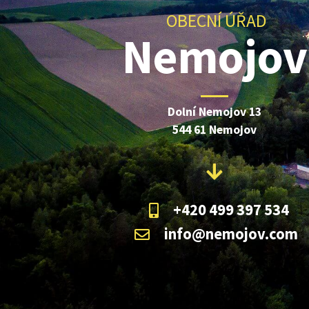
OBECNÍ ÚŘAD
Nemojov
Dolní Nemojov 13
544 61 Nemojov
+420 499 397 534
info@nemojov.com