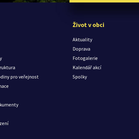
Život v obci
Aktuality
Doprava
y
Fotogalerie
ruktura
Kalendář akcí
diny pro veřejnost
Spolky
mace
okumenty
zení