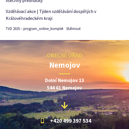
všechny přednášky:
Vzdělávací akce | Týden vzdělávání dospělých v
Královéhradeckém kraji
TVD 2025 – program_online_komplet
Stáhnout
OBECNÍ ÚŘAD
Nemojov
Dolní Nemojov 13
544 61 Nemojov
+420 499 397 534