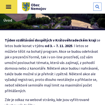
Úvod
Týden vzdělávání dospělých v Královéhradeckém kraji
se
letos bude konat v týdnu
od 3. – 7. 11. 2025
. I letos se
můžete těšit na bohatý program. Akce se budou odehrávat
jak v prezenční formě, tak i v on-line prostředí, což vám
umožní poslouchat témata, která vás zajímají, z pohodlí
domova nebo z kanceláře. Některé akce budou i nahrávané,
takže bude možné si je přehrát i zpětně. Některé akce ale
vyžadují registraci, proto dlouho neotálejte a přihlaste se,
neboť některé semináře mají limit na maximální počet
přihlášených.
Zde je odkaz na webové stránky, kde jsou vyfiltrované