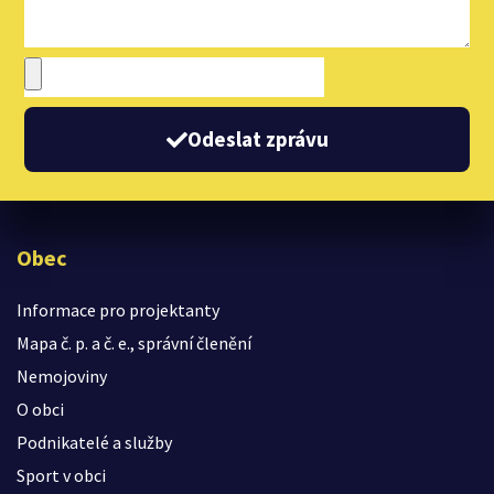
Odeslat zprávu
Obec
Informace pro projektanty
Mapa č. p. a č. e., správní členění
Nemojoviny
O obci
Podnikatelé a služby
Sport v obci