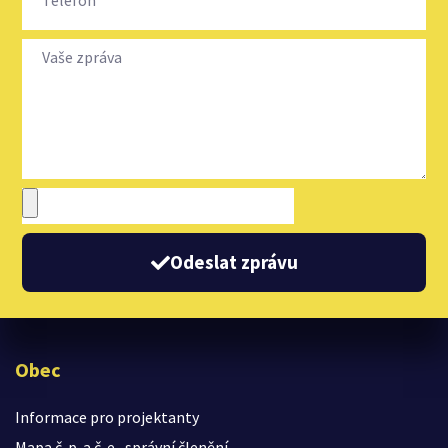
Odeslat zprávu
Obec
Informace pro projektanty
Mapa č. p. a č. e., správní členění