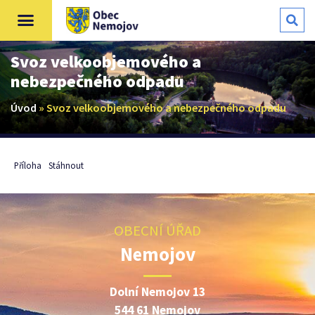
Svoz velkoobjemového a
nebezpečného odpadu
Úvod
»
Svoz velkoobjemového a nebezpečného odpadu
Příloha
Stáhnout
OBECNÍ ÚŘAD
Nemojov
Dolní Nemojov 13
544 61 Nemojov