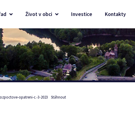
řad
Život v obci
Investice
Kontakty
rozpoctove-opatreni-c.-3-2023
Stáhnout