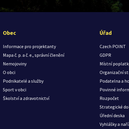
Obec
Úřad
Informace pro projektanty
Czech POINT
Mapa č. p. a č. e., správní členění
GDPR
Nemojoviny
Místní poplatk
O obci
Organizační st
Podnikatelé a služby
Podatelna a ho
Sport v obci
Povinné infor
Školství a zdravotnictví
Rozpočet
Strategické d
Úřední deska
Vyhlášky a naří