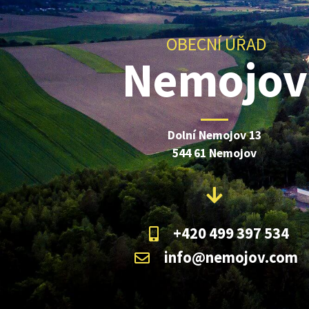
OBECNÍ ÚŘAD
Nemojov
Dolní Nemojov 13
544 61 Nemojov
+420 499 397 534
info@nemojov.com