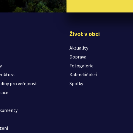
Život v obci
Aktuality
Doprava
y
Fotogalerie
ruktura
Kalendář akcí
diny pro veřejnost
Spolky
mace
okumenty
zení