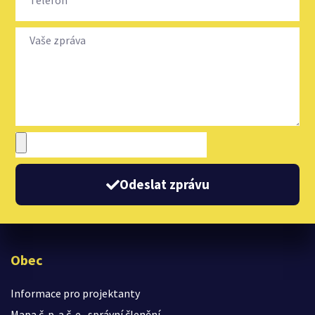
Odeslat zprávu
Obec
Informace pro projektanty
Mapa č. p. a č. e., správní členění