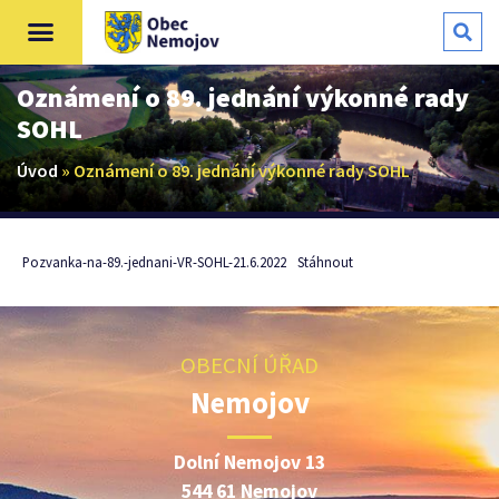
Oznámení o 89. jednání výkonné rady
SOHL
Úvod
»
Oznámení o 89. jednání výkonné rady SOHL
Pozvanka-na-89.-jednani-VR-SOHL-21.6.2022
Stáhnout
OBECNÍ ÚŘAD
Nemojov
Dolní Nemojov 13
544 61 Nemojov