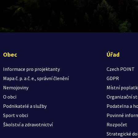
Obec
Úřad
Informace pro projektanty
Czech POINT
Mapa č. p. a č. e., správní členění
GDPR
Nemojoviny
Místní poplatk
O obci
Organizační st
Podnikatelé a služby
Podatelna a ho
Sport v obci
Povinné infor
Školství a zdravotnictví
Rozpočet
Strategické d