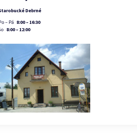
Starobucké Debrné
Po – Pá
8:00 – 16:30
So
8:00 – 12:00