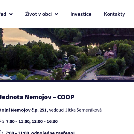
řad
Život v obci
Investice
Kontakty
Jednota Nemojov – COOP
Dolní Nemojov č.p. 251,
vedoucí Jitka Semeráková
Po
7:00 – 11:00, 13:00 – 16:30
Út
7:00 – 11:00, odpoledne zavřeno!