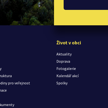
Život v obci
Aktuality
Doprava
y
Fotogalerie
ruktura
Kalendář akcí
diny pro veřejnost
Spolky
mace
okumenty