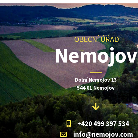
OBECNÍ ÚŘAD
Nemojov
Dolní Nemojov 13
544 61 Nemojov
+420 499 397 534
info@nemojov.com