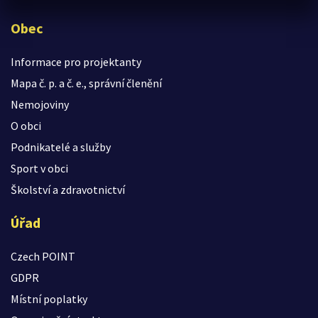
Obec
Informace pro projektanty
Mapa č. p. a č. e., správní členění
Nemojoviny
O obci
Podnikatelé a služby
Sport v obci
Školství a zdravotnictví
Úřad
Czech POINT
GDPR
Místní poplatky