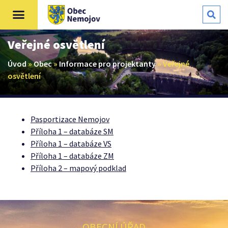
Veřejné osvětlení
Úvod
»
Obec
»
Informace pro projektanty
»
Veřejné
osvětlení
Pasportizace Nemojov
Příloha 1 – databáze SM
Příloha 1 – databáze VS
Příloha 1 – databáze ZM
Příloha 2 – mapový podklad
OBECNÍ ÚŘAD