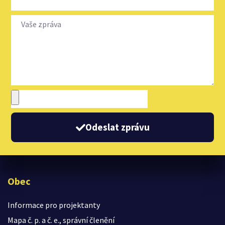
Odeslat zprávu
Obec
Informace pro projektanty
Mapa č. p. a č. e., správní členění