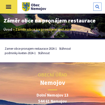
Záměr obce na pronájem restaurace
Úvod
»
Záměr obce na pronájem restaurace
Zamer-obce-pronajem-restaurace-2024-1
Stáhnout
podminky-kveten-2024-1
Stáhnout
OBECNÍ ÚŘAD
Nemojov
Dolní Nemojov 13
544 61 Nemojov