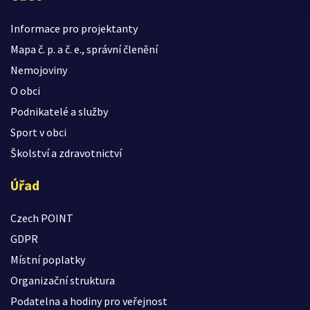
Informace pro projektanty
Mapa č. p. a č. e., správní členění
Nemojoviny
O obci
Podnikatelé a služby
Sport v obci
Školství a zdravotnictví
Úřad
Czech POINT
GDPR
Místní poplatky
Organizační struktura
Podatelna a hodiny pro veřejnost