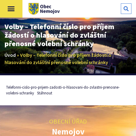
Volby – Telefonní číslo pro příjem
žádostí o hlasování do zvláštní
přenosné volební schránky
Úvod
»
Volby – Telefonní číslo pro příjem žádostí o
hlasování do zvláštní přenosné volební schránky
Telefonni-cislo-pro-prijem-zadosti-o-hlasovani-do-zvlastni-prenosne-
volebni-schranky
Stáhnout
OBECNÍ ÚŘAD
Nemojov