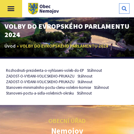
VOLBY DO EVROPSKÉHO PARLAMENTU
2024
Úvod
»
VOLBY DO EVROPSKÉHO PARLAMENTU 2024
Rozhodnuti-prezidenta-o-vyhlaseni-voleb-do-EP
Stáhnout
ZADOST-O-VYDANI-VOLICSKEHO-PRUKAZU
Stáhnout
ZADOST-O-VYDANI-VOLICSKEHO-PRUKAZU
Stáhnout
Stanoveni-minimalniho-poctu-clenu-volebni-komise
Stáhnout
Stanoveni-poctu-a-sidla-volebnich-okrsku
Stáhnout
OBECNÍ ÚŘAD
Nemojov