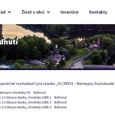
řad
Život v obci
Investice
Kontakty
dnutí
Společné rozhodnutí pro stavbu „III/29931 – Nemojov, Starobucké
Nemojov-chodniky-UD
Stáhnout
D.2.2-Situace-stavby_chodniky-USEK-1
Stáhnout
D.2.2-Situace-stavby_chodniky-USEK-2
Stáhnout
D.2.2-Situace-stavby_chodniky-USEK-3
Stáhnout