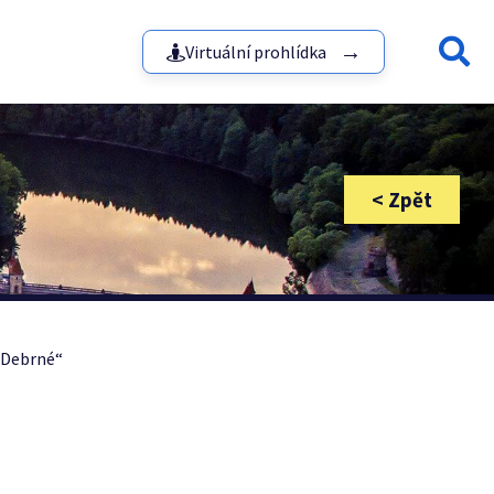
Virtuální prohlídka
 Debrné“