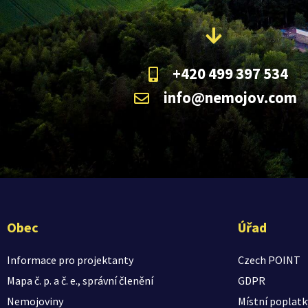
+420 499 397 534
info@nemojov.com
Obec
Úřad
Informace pro projektanty
Czech POINT
Mapa č. p. a č. e., správní členění
GDPR
Nemojoviny
Místní poplatk