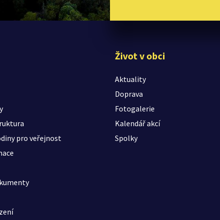
Život v obci
Aktuality
Doprava
y
Fotogalerie
ruktura
Kalendář akcí
diny pro veřejnost
Spolky
mace
okumenty
zení