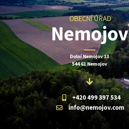
OBECNÍ ÚŘAD
Nemojov
Dolní Nemojov 13
544 61 Nemojov
+420 499 397 534
info@nemojov.com