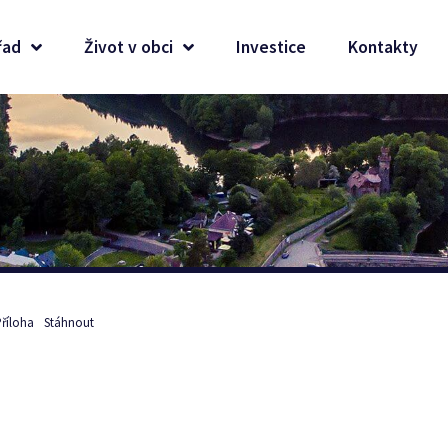
řad
Život v obci
Investice
Kontakty
Příloha
Stáhnout