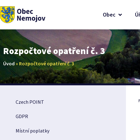
Obec
Ú
Rozpočtové opatření č. 3
Úvod
»
Rozpočtové opatření č. 3
Czech POINT
GDPR
Místní poplatky