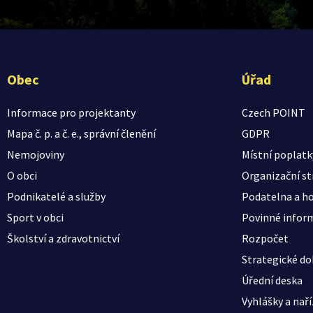
Obec
Úřad
Informace pro projektanty
Czech POINT
Mapa č. p. a č. e., správní členění
GDPR
Nemojoviny
Místní poplatk
O obci
Organizační st
Podnikatelé a služby
Podatelna a ho
Sport v obci
Povinné infor
Školství a zdravotnictví
Rozpočet
Strategické d
Úřední deska
Vyhlášky a naří