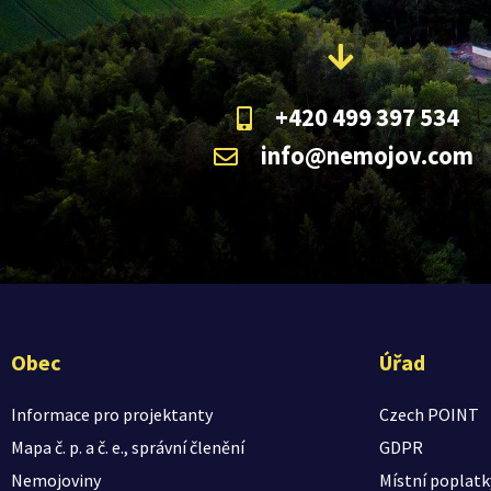
+420 499 397 534
info@nemojov.com
Obec
Úřad
Informace pro projektanty
Czech POINT
Mapa č. p. a č. e., správní členění
GDPR
Nemojoviny
Místní poplatk