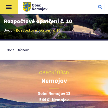
Rozpočtové opatření č. 10
Úvod
»
Rozpočtové opatření č. 10
Příloha
Stáhnout
OBECNÍ ÚŘAD
Nemojov
Dolní Nemojov 13
544 61 Nemojov