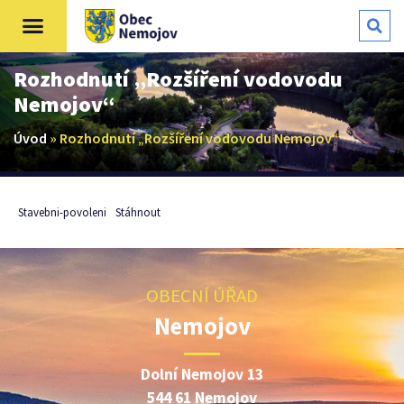
Rozhodnutí „Rozšíření vodovodu
Nemojov“
Úvod
»
Rozhodnutí „Rozšíření vodovodu Nemojov“
Stavebni-povoleni
Stáhnout
OBECNÍ ÚŘAD
Nemojov
Dolní Nemojov 13
544 61 Nemojov