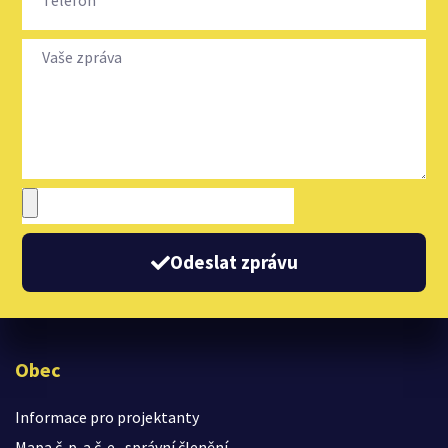
Odeslat zprávu
Obec
Informace pro projektanty
Mapa č. p. a č. e., správní členění