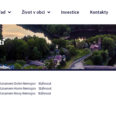
řad
Život v obci
Investice
Kontakty
tí
Oznameni-Dolni-Nemojov
Stáhnout
Oznameni-Horni-Nemojov
Stáhnout
Oznameni-Novy-Nemojov
Stáhnout