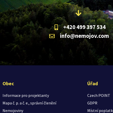
+420 499 397 534
info@nemojov.com
Obec
Úřad
Informace pro projektanty
Czech POINT
Mapa č. p. a č. e., správní členění
GDPR
Nemojoviny
Místní poplatk