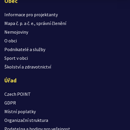
Obec
Informace pro projektanty
Mapa č. p. a č. e., správní členění
Nemojoviny
O obci
Podnikatelé a služby
Sport v obci
Školství a zdravotnictví
Úřad
Czech POINT
GDPR
Místní poplatky
Organizační struktura
Podatelna a hodiny pro veřejnost