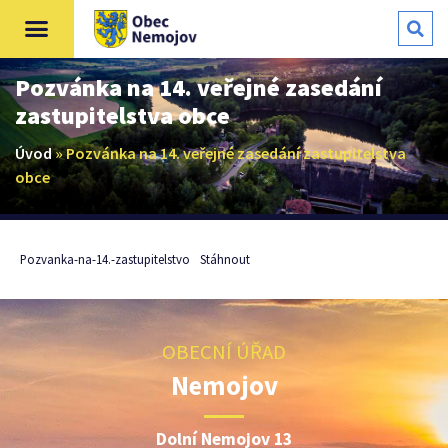
Pozvánka na 14. veřejné zasedání
zastupitelstva obce
Úvod
»
Pozvánka na 14. veřejné zasedání zastupitelstva
obce
Pozvanka-na-14.-zastupitelstvo
Stáhnout
OBECNÍ ÚŘAD
Nemojov
Dolní Nemojov 13