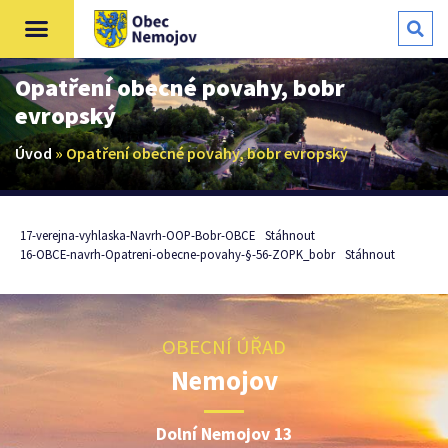
Opatření obecné povahy, bobr
evropský
Úvod
»
Opatření obecné povahy, bobr evropský
17-verejna-vyhlaska-Navrh-OOP-Bobr-OBCE
Stáhnout
16-OBCE-navrh-Opatreni-obecne-povahy-§-56-ZOPK_bobr
Stáhnout
OBECNÍ ÚŘAD
Nemojov
Dolní Nemojov 13