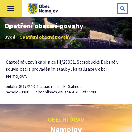
Opatření obecné povahy
Úvod
»
Opatření obecné povahy
Částečná uzavírka silnice III/29931, Starobucké Debrné v
souvislosti s prováděním stavby „kanalizace v obci
Nemojov“.
priloha_836772760_1_situacni_planek
Stáhnout
nemojov_PRIP._C.2_koordinacni-situace-SIT-1
Stáhnout
OBECNÍ ÚŘAD
Nemojov