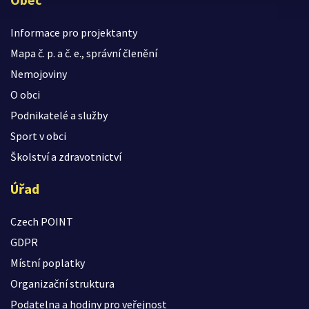
Informace pro projektanty
Mapa č. p. a č. e., správní členění
Nemojoviny
O obci
Podnikatelé a služby
Sport v obci
Školství a zdravotnictví
Úřad
Czech POINT
GDPR
Místní poplatky
Organizační struktura
Podatelna a hodiny pro veřejnost