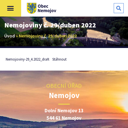
Nemojoviny č. 29/duben 2022
Úvod
»
Nemojoviny č. 29/duben 2022
Nemojoviny-29_4.2022_draft
Stáhnout
OBECNÍ ÚŘAD
Nemojov
Dolní Nemojov 13
544 61 Nemojov