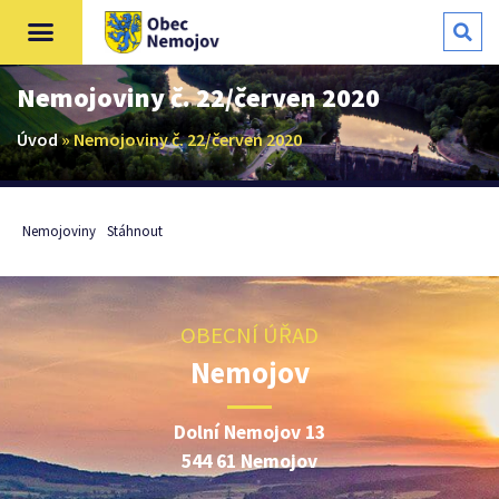
Nemojoviny č. 22/červen 2020
Úvod
»
Nemojoviny č. 22/červen 2020
Nemojoviny
Stáhnout
OBECNÍ ÚŘAD
Nemojov
Dolní Nemojov 13
544 61 Nemojov