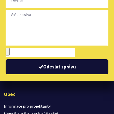
Odeslat zprávu
Obec
Informace pro projektanty
Mapa č. p. a č. e., správní členění