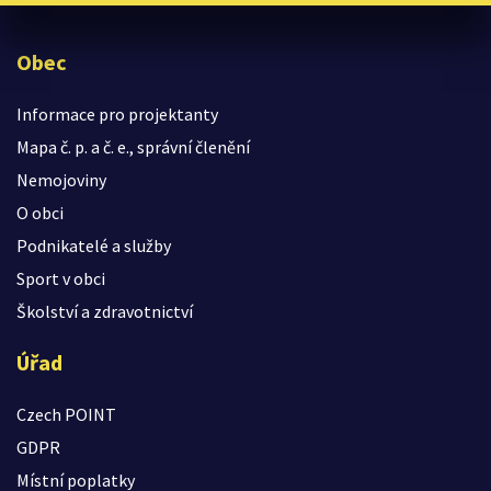
Obec
Informace pro projektanty
Mapa č. p. a č. e., správní členění
Nemojoviny
O obci
Podnikatelé a služby
Sport v obci
Školství a zdravotnictví
Úřad
Czech POINT
GDPR
Místní poplatky