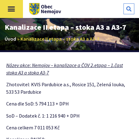
Kanalizace II etapa – stoka A3 a A3-7
Úvod
»
Kanalizace II etapa – stoka A3 a A3-7
Název akce: Nemojov – kanalizace a ČOV 2.etapa – 1.čast
stoka A3 a stoka A3-7
Zhotovitel: KVIS Pardubice a.s., Rosice 151, Zelená louka,
533 53 Pardubice
Cena dle SoD: 5 794 113 + DPH
SoD – Dodatek č. 1: 1 216 940 + DPH
Cena celkem 7 011 053 Kč