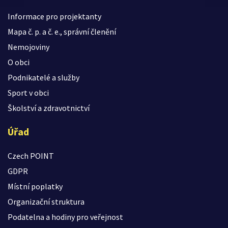
Informace pro projektanty
Mapa č. p. a č. e., správní členění
Nemojoviny
O obci
Podnikatelé a služby
Sport v obci
Školství a zdravotnictví
Úřad
Czech POINT
GDPR
Místní poplatky
Organizační struktura
Podatelna a hodiny pro veřejnost